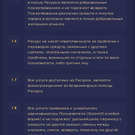
в пользу Ресурса являются добровольным
пожертвованием и не подлежат возврату.
Пожертвования денежных средств и покупка
товара в магазине является только добровольным
желанием клиента.
1.6
Ресурс не несет ответственности за проблемы с
переводом средств, связанные с другими
сайтами, платёжными системами, а также
проблемы, возникшие со стороны и/или по вине
пользователя, либо третьих лиц.
1.7
Все услуги доступные на Ресурсе, являются
вознаграждением за безвозмездную помощь
Ресурсу.
1.8
Все услуги привязаны к уникальному
идентификатору Пользователя (SteamID в любой
форме) и не подлежат: дальнейшему переносу с
аккаунта на другой аккаунт, обмену между
игрокоми, смене, возврату, переносу на другой