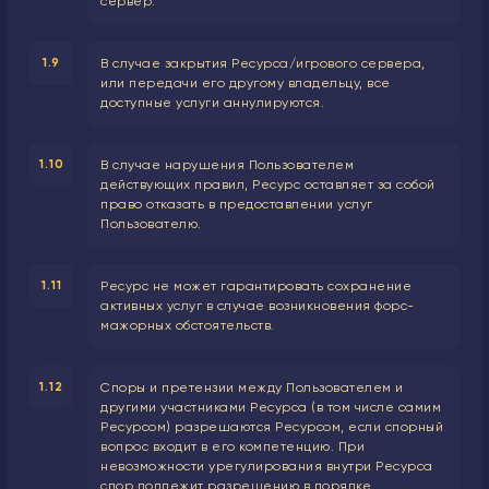
сервер.
1.9
В случае закрытия Ресурса/игрового сервера,
или передачи его другому владельцу, все
доступные услуги аннулируются.
1.10
В случае нарушения Пользователем
действующих правил, Ресурс оставляет за собой
право отказать в предоставлении услуг
Пользователю.
1.11
Ресурс не может гарантировать сохранение
активных услуг в случае возникновения форс-
мажорных обстоятельств.
1.12
Споры и претензии между Пользователем и
другими участниками Ресурса (в том числе самим
Ресурсом) разрешаются Ресурсом, если спорный
вопрос входит в его компетенцию. При
невозможности урегулирования внутри Ресурса
спор подлежит разрешению в порядке,