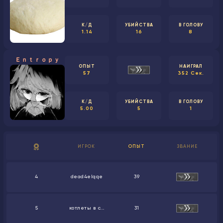
К/Д
УБИЙСТВА
В ГОЛОВУ
1.14
16
8
Ｅｎｔｒｏｐｙ
ОПЫТ
НАИГРАЛ
57
352 Сек.
К/Д
УБИЙСТВА
В ГОЛОВУ
5.00
5
1
ИГРОК
ОПЫТ
ЗВАНИЕ
4
dead4elqqe
39
5
котлеты в с...
31