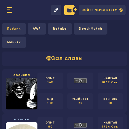
ВОЙТИ ЧЕРЕЗ STEAM
Паблик
AWP
Retake
DeathMatch
Маньяк
Зал славы
сосиска
ОПЫТ
НАИГРАЛ
169
1847 Сек.
К/Д
УБИЙСТВА
В ГОЛОВУ
1.81
20
10
в тесте
ОПЫТ
НАИГРАЛ
80
1764 Сек.