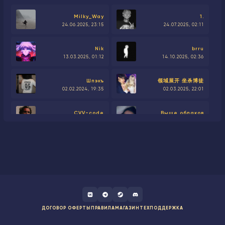
Milky_Way
1.
24.06.2025, 23:15
24.07.2025, 02:11
Nik
brru
13.03.2025, 01:12
14.10.2025, 02:36
Шпэкъ
领域展开 坐杀博徒
02.02.2024, 19:35
02.03.2025, 22:01
CVV-code
Выше облаков
24.06.2025, 23:15
03.02.2025, 21:06
hfffffff
ZZZilka
23.04.2025, 21:45
28.07.2025, 17:50
эмочка
-kr1st1
28.04.2025, 01:48
23.03.2025, 20:07
ДОГОВОР ОФЕРТЫ
ПРАВИЛА
МАГАЗИН
ТЕХПОДДЕРЖКА