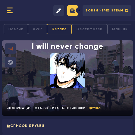
ВОЙТИ ЧЕРЕЗ STEAM
Паблик
AWP
Retake
DeathMatch
Маньяк
I will never change
ИНФОРМАЦИЯ
СТАТИСТИКА
БЛОКИРОВКИ
ДРУЗЬЯ
СПИСОК ДРУЗЕЙ